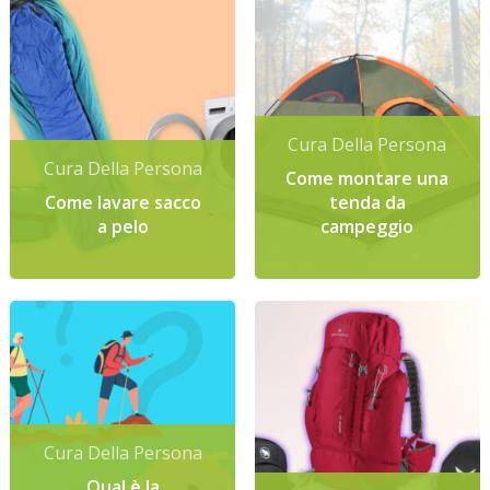
Cura Della Persona
Cura Della Persona
Come montare una
Come lavare sacco
tenda da
a pelo
campeggio
Cura Della Persona
Qual è la