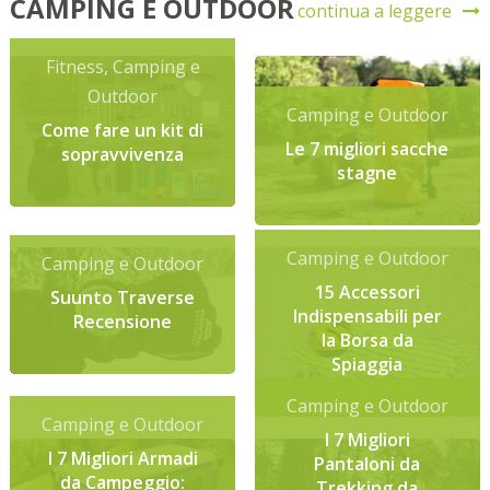
CAMPING E OUTDOOR
continua a leggere
Fitness
,
Camping e
Outdoor
Camping e Outdoor
Come fare un kit di
Le 7 migliori sacche
sopravvivenza
stagne
Camping e Outdoor
Camping e Outdoor
15 Accessori
Suunto Traverse
Indispensabili per
Recensione
la Borsa da
Spiaggia
Camping e Outdoor
Camping e Outdoor
I 7 Migliori
I 7 Migliori Armadi
Pantaloni da
da Campeggio:
Trekking da