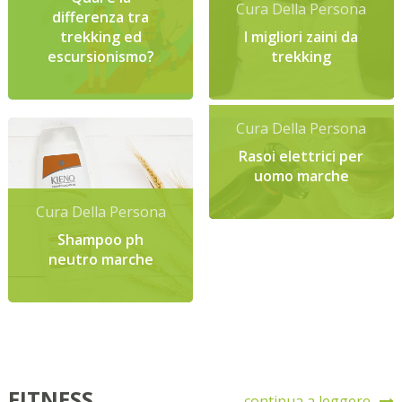
Cura Della Persona
differenza tra
trekking ed
I migliori zaini da
escursionismo?
trekking
Cura Della Persona
Rasoi elettrici per
uomo marche
Cura Della Persona
Shampoo ph
neutro marche
FITNESS
continua a leggere