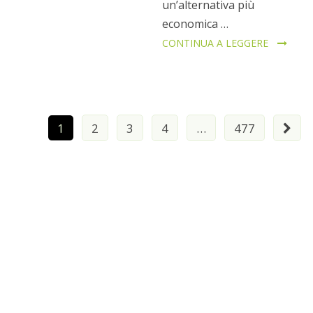
un’alternativa più
economica …
CONTINUA A LEGGERE
Paginazione
1
2
3
4
…
477
degli
articoli