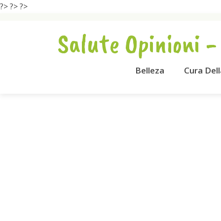
?>
?>
?>
Salute Opinioni -
Belleza
Cura Del