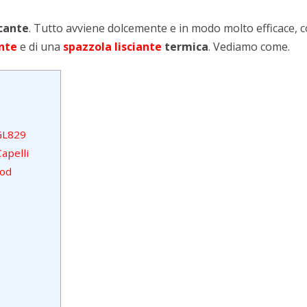
icante
. Tutto avviene dolcemente e in modo molto efficace, co
ante
e di una
spazzola lisciante
termica
. Vediamo come.
 GL829
apelli
Pod