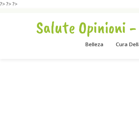
?>
?>
?>
Salute Opinioni -
Belleza
Cura Del