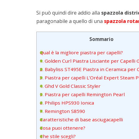
Si può quindi dire addio alla
spazzola distr
paragonabile a quello di una
spazzola rot
Sommario
Qual è la migliore piastra per capelli?
1. Golden Curl Piastra Lisciante per Capelli
2. Babyliss ST495E Piastra in Ceramica per C
3. Piastra per capelli L’Oréal Expert Steam 
4. Ghd V Gold Classic Styler
5. Piastra per capelli Remington Pearl
6. Philips HPS930 Ionica
7. Remington S8590
Caratteristiche di base asciugacapelli
Cosa puoi ottenere?
Che stile scegli?