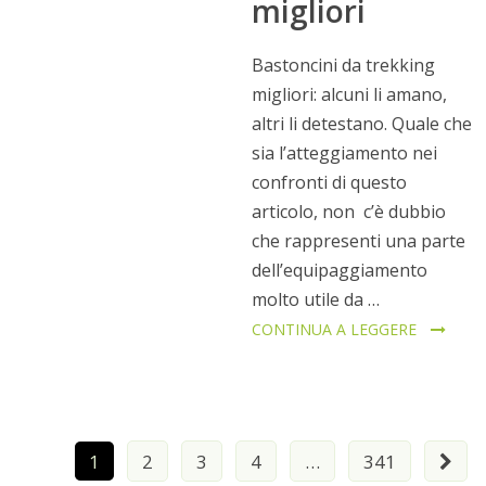
migliori
Bastoncini da trekking
migliori: alcuni li amano,
altri li detestano. Quale che
sia l’atteggiamento nei
confronti di questo
articolo, non c’è dubbio
che rappresenti una parte
dell’equipaggiamento
molto utile da …
CONTINUA A LEGGERE
Paginazione
1
2
3
4
…
341