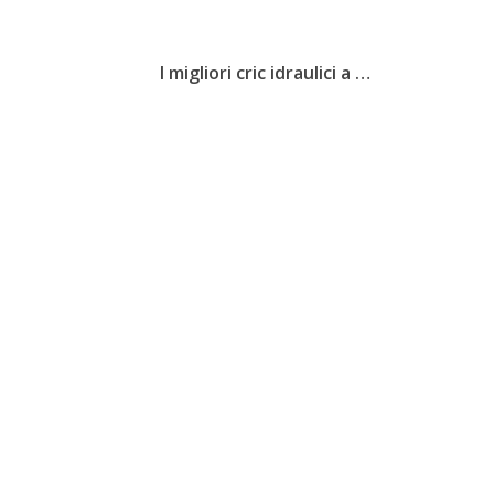
I migliori cric idraulici a …