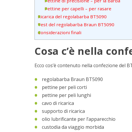
Pettine di precisione – per la barba
Pettine per capelli – per rasare
Ricarica del regolabarba BT5090
Test del regolabarba Braun BT5090
Considerazioni finali
Cosa c’è nella conf
Ecco cos’è contenuto nella confezione del B
regolabarba Braun BT5090
pettine per peli corti
pettine per peli lunghi
cavo di ricarica
supporto di ricarica
olio lubrificante per l’apparecchio
custodia da viaggio morbida