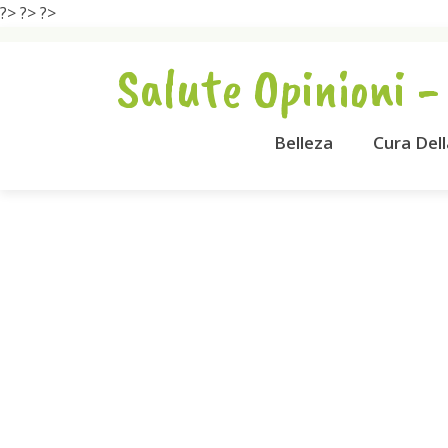
?>
?>
?>
Salute Opinioni -
Belleza
Cura Del