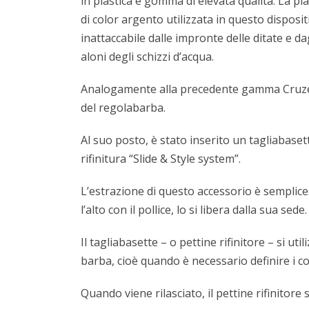
in plastica e gomma di elevata qualità. La pla
di color argento utilizzata in questo disposit
inattaccabile dalle impronte delle ditate e da
aloni degli schizzi d’acqua.
Analogamente alla precedente gamma Cruzer (
del regolabarba.
Al suo posto, è stato inserito un tagliabase
rifinitura “Slide & Style system”.
L’estrazione di questo accessorio è semplice
l’alto con il pollice, lo si libera dalla sua sede.
Il tagliabasette – o pettine rifinitore – si 
barba, cioè quando è necessario definire i con
Quando viene rilasciato, il pettine rifinitore