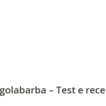
olabarba – Test e rec
a