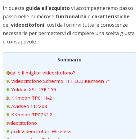
In questa
guida all’acquisto
vi accompagneremo passo
passo nelle numerose
funzionalità
e
caratteristiche
dei
videocitofoni
, così da fornirvi tutte le conoscenze
necessarie per permettervi di compiere una scelta giusta
e consapevole.
Sommario
Qual è il miglior videocitofono?
1. Videocitofono Schermo TFT LCD KKmoon 7″
2. Yokkao XSL 43E 156
3. KKmoon TP01H-21
4. Avidsen 112268
5. KKmoon TP02K12
Videocitofono
Tipi di Videocitofoni Wireless