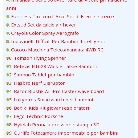
anni
5. Funtress Tiro con L’Arco Set di Frecce e frecce
6. Extsud Set da calcio air hover
7. Crayola Color Spray Aerografo
8. Indovinelli Difficili Per Bambini Intelligenti
9. Cococo Macchina Telecomandata 4WD RC
10. Tomzon Flying Spinner
11. Retevis RT628 Walkie Talkie Bambini
12. Sannuo Tablet per bambini
13. Hasbro Nerf Disruptor
14. Razor Ripstik Air Pro Caster wave board
15. Lukybirds Smartwatch per bambini
16. Boxiki Kids Kit giovani esploratori
17. Lego Technic Porsche
18. Hylelab Penna a pressione stampa 3D
19. Ourlife Fotocamera impermeabile per bambini