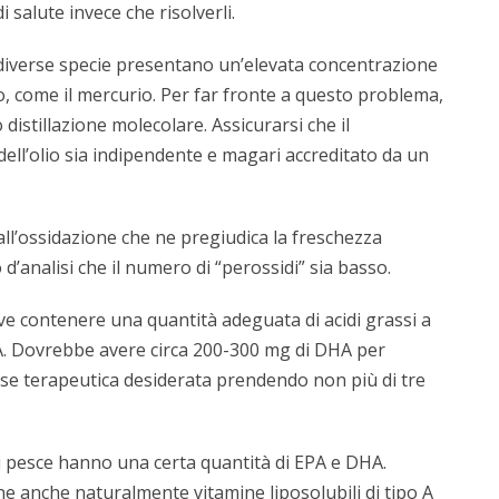
salute invece che risolverli.
 diverse specie presentano un’elevata concentrazione
, come il mercurio. Per far fronte a questo problema,
distillazione molecolare. Assicurarsi che il
 dell’olio sia indipendente e magari accreditato da un
 all’ossidazione che ne pregiudica la freschezza
 d’analisi che il numero di “perossidi” sia basso.
eve contenere una quantità adeguata di acidi grassi a
. Dovrebbe avere circa 200-300 mg di DHA per
ose terapeutica desiderata prendendo non più di tre
i di pesce hanno una certa quantità di EPA e DHA.
ne anche naturalmente vitamine liposolubili di tipo A