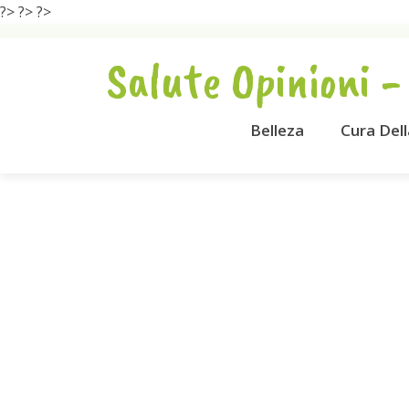
?>
?>
?>
Salute Opinioni -
Belleza
Cura Del