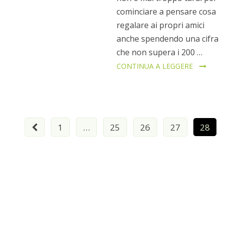
cominciare a pensare cosa
regalare ai propri amici
anche spendendo una cifra
che non supera i 200 …
CONTINUA A LEGGERE
Paginazione
1
…
25
26
27
28
degli
articoli