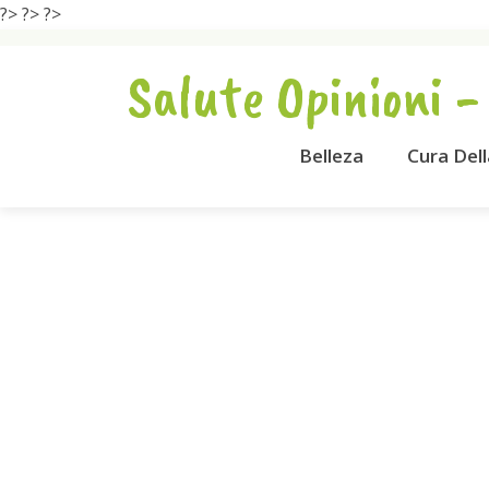
?>
?>
?>
Salute Opinioni -
Belleza
Cura Del