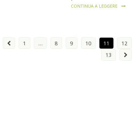
CONTINUA A LEGGERE
Paginazione
1
…
8
9
10
11
12
degli
13
articoli