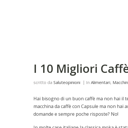
I 10 Migliori Caff
scritto da
Saluteopinioni
In
Alimentari
,
Macchin
Hai bisogno di un buon caffè ma non hai il 
macchina da caffè con Capsule ma non hai a
domande e sempre poche risposte? No!
In molte case italiane la classica moka è sta