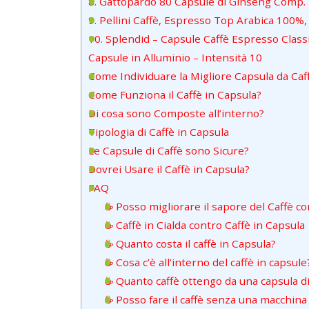
8. Gattopardo 80 Capsule di Ginseng Comp
9. Pellini Caffè, Espresso Top Arabica 100%
10. Splendid – Capsule Caffè Espresso Clas
Capsule in Alluminio – Intensità 10
Come Individuare la Migliore Capsula da Ca
Come Funziona il Caffè in Capsula?
Di cosa sono Composte all’interno?
Tipologia di Caffè in Capsula
Le Capsule di Caffè sono Sicure?
Dovrei Usare il Caffè in Capsula?
FAQ
☕ Posso migliorare il sapore del Caffè co
☕ Caffè in Cialda contro Caffè in Capsula
☕ Quanto costa il caffè in Capsula?
☕ Cosa c’è all’interno del caffè in capsule
☕ Quanto caffè ottengo da una capsula di
☕ Posso fare il caffè senza una macchina p