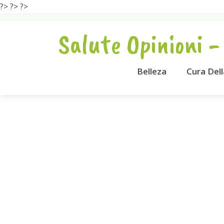
?>
?>
?>
Salute Opinioni -
Belleza
Cura Del