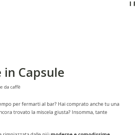
I
è in Capsule
e da caffè
tempo per fermarti al bar? Hai comprato anche tu una
ncora trovato la miscela giusta? Insomma, tante
ta rimpiazzata dalle più
moderne e comodissime