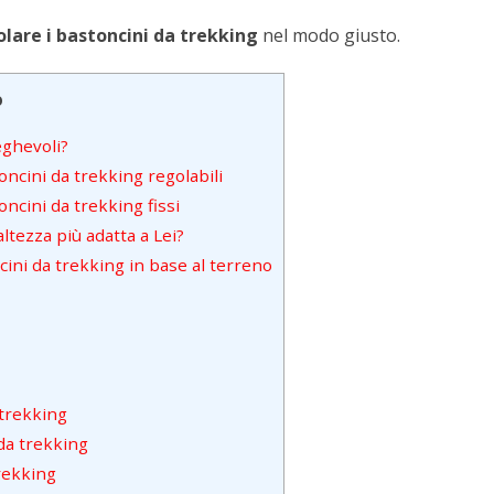
lare i bastoncini da trekking
nel modo giusto.
o
eghevoli?
ncini da trekking regolabili
ncini da trekking fissi
ltezza più adatta a Lei?
ini da trekking in base al terreno
 trekking
da trekking
rekking