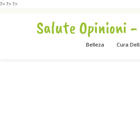
?>
?>
?>
Salute Opinioni -
Belleza
Cura Del