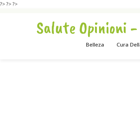
?>
?>
?>
Salute Opinioni -
Belleza
Cura Del