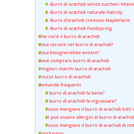
4. Burro di arachidi senza zuccheri Vitam
5. Burro di arachidi naturale Natruly
6. Burro d’arachidi cremoso MapleFarm
7. Burro di arachidi Foodspring
Che cos’è il burro di arachidi
Cosa cercare nel burro di arachidi?
Cosa bisognerebbe evitare?
Dove comprare burro di arachidi
I migliori marchi burro di arachidi
Prezzo burro di arachidi
Domande frequenti
Il burro di arachidi fa bene?
Il burro di arachidi fa ingrassare?
Posso mangiare il burro di arachidi tutti i
SI può essere allergici al burro di arachid
Posso mangiare il burro di arachidi di no
Conclusioni