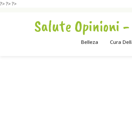
?>
?>
?>
Salute Opinioni -
Belleza
Cura Del