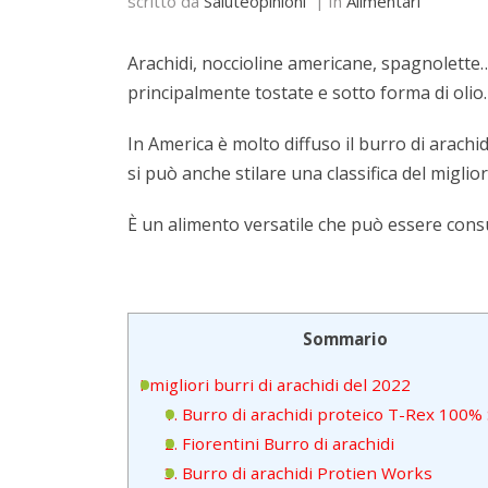
scritto da
Saluteopinioni
In
Alimentari
Arachidi, noccioline americane, spagnolette…
principalmente tostate e sotto forma di olio
In America è molto diffuso il burro di arachidi
si può anche stilare una classifica del
miglior
È un alimento versatile che può essere consum
Sommario
I migliori burri di arachidi del 2022
1. Burro di arachidi proteico T-Rex 100
2. Fiorentini Burro di arachidi
3. Burro di arachidi Protien Works