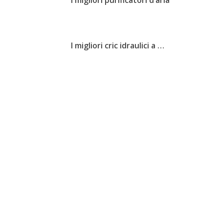
I migliori purificatori d’aria
I migliori cric idraulici a …